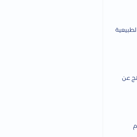
الطبيعية
تج عن
م