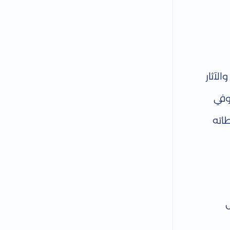
لآثار
وفي
اته