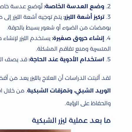
ل
وضع العدسة الخاصة:
تُوضع عدسة خاصة عل
تركيز أشعة الليزر:
يتم توجيه أشعة الليزر إل
ي
بومضات من الضوء أو شعور بسيط بالحرقة.
إنشاء حروق صغيرة:
يستخدم الليزر لإنشاء
ز
المتسربة ومنع تفاقم المشكلة.
ر
استخدام الأدوية عند الحاجة:
قد يصف الطب
ا
لقد أثبتت الدراسات أن العلاج بالليزر يعد من أ
الوريد الشبكي، وتمزقات الشبكية
. من خلال ا
ل
والحفاظ على الرؤية.
ش
ما بعد عملية ليزر الشبكية