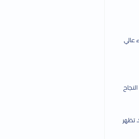
ء عالي
النجاح
 قد تظهر