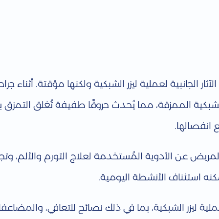
 الجانبية لعملية ليزر الشبكية ولكنها مؤقتة. أثناء جراحة ا
 الشبكية الممزقة، مما يُحدث حروقًا طفيفة تُغلق التمزق 
 انفصالها.
مريض عن الأدوية المُستخدمة لعلاج التورم والألم، وتجنب
ُمكنه استئناف الأنشطة اليومية.
ية ليزر الشبكية، بما في ذلك نصائح للتعافي، والمضاعف