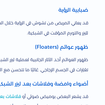
ضبابية الرؤية
ع
قد يعاني المريض من تشوش في الرؤية خلال الساعا
م
لليزر والتورم المؤقت في الشبكية.
ل
ظهور عوائم (Floaters)
ي
ظهور العوائم أحد الآثار الجانبية لعملية ليزر 
ة
تغيّرات في الجسم الزجاجي. غالبًا ما تتحسن مع 
ل
أضواء وامضة وفلاشات بعد ليزر الشبكي
ي
قد يشعر البعض بوميض ضوئي أو
فلاشات بعد 