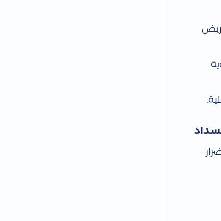
مريض
ية
ية.
نسداد
رار