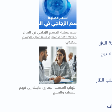
سعر عملية الجسم الزجاجي في العين
2026: تكلفة عملية استئصال الجسم
الزجاجي
لليزر،
بنسيج
 الآثار
التهاب العصب البصري: دليلك إلى فهم
الأسباب والعلاج
ات