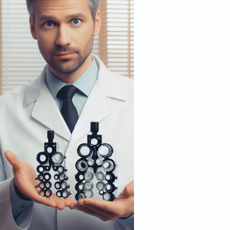
ف
ي
أ
ن
و
ا
ع
ا