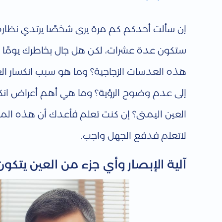
و
إن سألت أحدكم كم مرة يرى شخصًا يرتدي نظارة 
ل
ستكون عدة عشرات، لكن هل جال بخاطرك يومًا أيه
هذه العدسات الزجاجية؟ وما هو سبب انكسار الع
ة
إلى عدم وضوح الرؤية؟ وما هي أهم أعراض انكسا
ع
العين اليمنى؟ إن كنت تعلم فأعدك أن هذه ال
ا
لاتعلم فدفع الجهل واجب.
آلية الإبصار وأي جزء من العين يتكو
م
ة