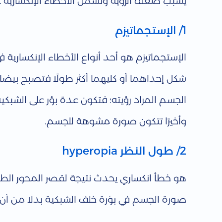
يسبب ضعف الرؤية وتشمل الأخطاء الإنكسارية غ
ا
1/ الإستجماتيزم
ل
الإستجماتيزم هو أحد أنواع الأخطاء الإنكسارية
ت
شكل إحداهما أو كليهما أكثر طولًا فتصبح بيض
ع
الجسم المراد رؤيته؛ فتكون عدة بؤر على الش
وأخيرًا تتكون صورة مشوهة للجسم.
ا
2/ طول النظر hyperopia
م
هو خطأ انكساري يحدث نتيجة لقصر المحور الطول
ل
صورة الجسم في بؤرة خلف الشبكية بدلًا من أن ت
م