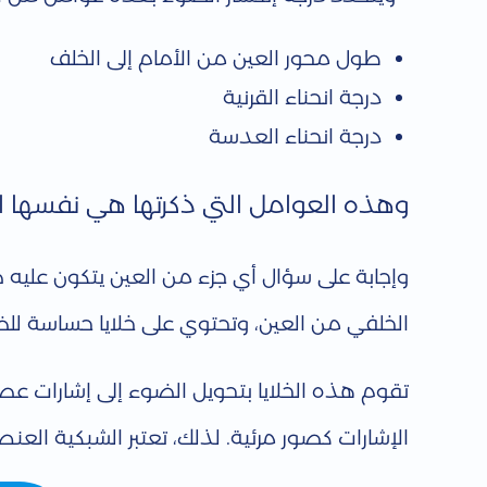
ل
طول محور العين من الأمام إلى الخلف
إ
درجة انحناء القرنية
درجة انحناء العدسة
ن
وهذه العوامل التي ذكرتها هي نفسها الت
ك
س
وإجابة على سؤال أي جزء من العين يتكون عليه
الخلفي من العين، وتحتوي على خلايا حساسة لل
ا
تقوم هذه الخلايا بتحويل الضوء إلى إشارات عص
ر
الإشارات كصور مرئية. لذلك، تعتبر الشبكية العنص
ي