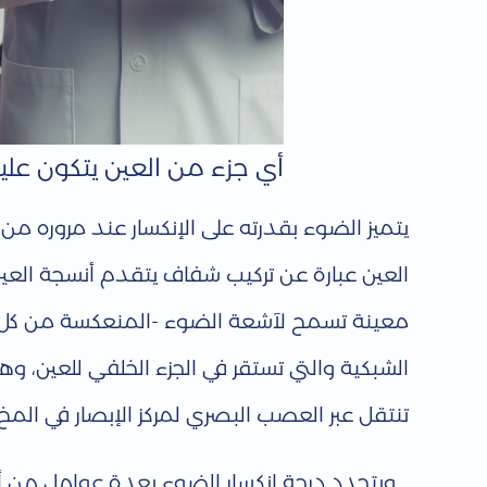
ل
أ
أي جزء من العين يتكون علي
خ
يتميز الضوء بقدرته على الإنكسار عند مروره من 
ط
العين عبارة عن تركيب شفاف يتقدم أنسجة العين
ا
معينة تسمح لآشعة الضوء -المنعكسة من كل جز
ء
الشبكية والتي تستقر في الجزء الخلفي للعين، 
تنتقل عبر العصب البصري لمركز الإبصار في المخ 
ا
ويتحدد درجة إنكسار الضوء بعدة عوامل من أ