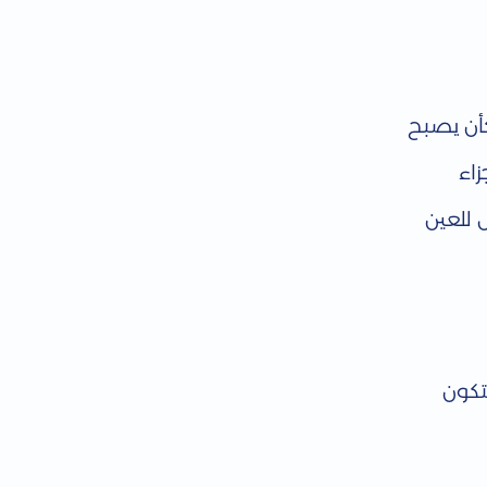
كأن يصبح
اء
 للعين
تكون