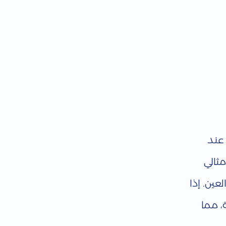
 عند
ثالي
عين. إذا
، مما