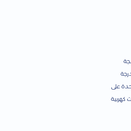
سجة
درجة
حدة على
 كهربية