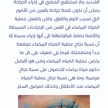
الشديد ولا تستطيع المضي في إجراء الجراحة،
ب
يمكن أن تكون كلمة جراحة بالعين من الأمور
ة
التي تسبب التوتر والقلق، ولكن بالفعل عملية
ن
المياه البيضاء في العين من الإجراءات البسيطة
ج
والآمنة تماما، فبالإضافة إلى أنها إجراء بسيط إلا
أن نسبة نجاح عملية المياه البيضاء مرتفعة
ا
جداً ومطمئنة، فيما يلي نتعرف على كل ما
ح
يخص عملية المياه البيضاء ومن هو أفضل
ع
دكتور مياه بيضاء للحصول على نسبة نجاح
م
مرضية، وما هي نسبة نجاح عملية المياه
ل
البيضاء عند الأطفال وكذلك لمرضى السكر.
ي
ة