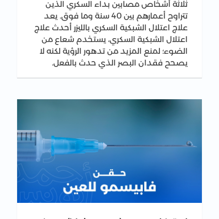
ثلاثة أشخاص مصابين بداء السكري الذين
تتراوح أعمارهم بين 40 سنة وما فوق. يعد
علاج اعتلال الشبكية السكري بالليزر أحدث علاج
اعتلال الشبكية السكري، يستخدم شعاع من
الضوء؛ لمنع المزيد من تدهور الرؤية لكنه لا
يصحح فقدان البصر الذي حدث بالفعل.