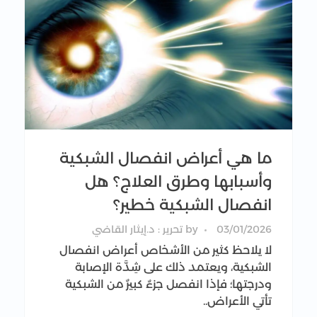
ما هي أعراض انفصال الشبكية
وأسبابها وطرق العلاج؟ هل
انفصال الشبكية خطير؟
03/01/2026
by
تحرير : د.إيثار القاضي
لا يلاحظ كثير من الأشخاص أعراض انفصال
الشبكية، ويعتمد ذلك على شِدَّة الإصابة
ودرجتها؛ فإذا انفصل جزءٌ كبيرٌ من الشبكية
تأتي الأعراض..