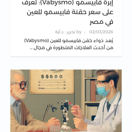
إبرة فابيسمو (Vabysmo): تعرف
على سعر حقنة فابيسمو للعين
في مصر
02/03/2026
by
تحرير : د.آية
يُعد دواء حقن فابيسمو للعين (Vabysmo)
من أحدث العلاجات المتطورة في مجال ...