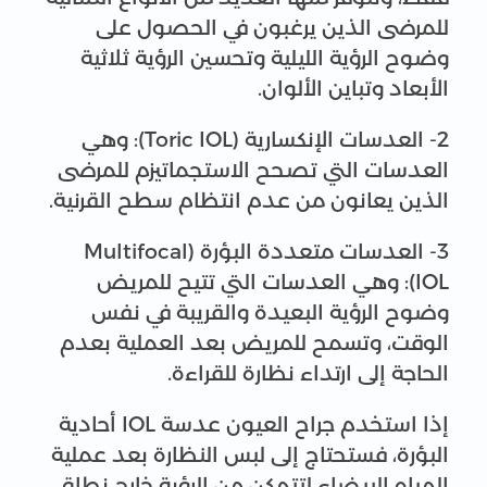
للمرضى الذين يرغبون في الحصول على
وضوح الرؤية الليلية وتحسين الرؤية ثلاثية
الأبعاد وتباين الألوان.
2- العدسات الإنكسارية (Toric IOL): وهي
العدسات التي تصحح الاستجماتيزم للمرضى
الذين يعانون من عدم انتظام سطح القرنية.
3- العدسات متعددة البؤرة (Multifocal
IOL): وهي العدسات التي تتيح للمريض
وضوح الرؤية البعيدة والقريبة في نفس
الوقت، وتسمح للمريض بعد العملية بعدم
الحاجة إلى ارتداء نظارة للقراءة.
إذا استخدم جراح العيون عدسة IOL أحادية
البؤرة، فستحتاج إلى لبس النظارة بعد عملية
المياه البيضاء لتتمكن من الرؤية خارج نطاق