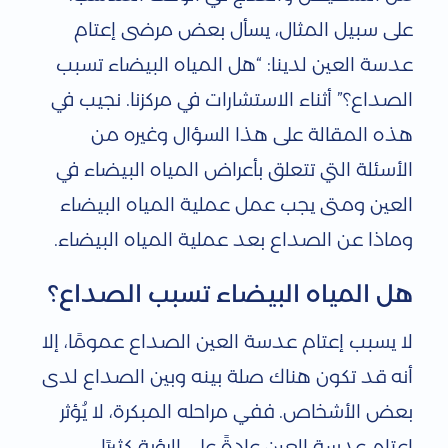
ا
على سبيل المثال، يسأل بعض مرضى إعتام
عدسة العين لدينا: “هل المياه البيضاء تسبب
ه
الصداع؟” أثناء الاستشارات في مركزنا. نجيب في
ا
هذه المقالة على هذا السؤال وغيره من
ل
الأسئلة التي تتعلق بأعراض المياه البيضاء في
ب
العين ومتى يجب عمل عملية المياه البيضاء
ي
وماذا عن الصداع بعد عملية المياه البيضاء.
ض
هل المياه البيضاء تسبب الصداع؟
ا
ء
لا يسبب إعتام عدسة العين الصداع عمومًا، إلا
أنه قد تكون هناك صلة بينه وبين الصداع لدى
ت
بعض الأشخاص. ففي مراحله المبكرة، لا يُؤثر
س
إعتام عدسة العين عادةً على الرؤية كثيرًا.