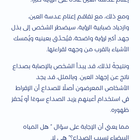
ب
ب
ومع ذلك، مع تفاقم إعتام عدسة العين،
ا
وازدياد ضبابية الرؤية، سيضطر الشخص إلى بذل
جهد أكبر لرؤية واضحة، فيُحدّق بعينيه ويُمسك
ل
الأشياء بالقرب من وجهه لقراءتها.
ص
د
ونتيجةً لذلك، قد يبدأ الشخص بالإصابة بصداع
ا
ناتج عن إجهاد العين. وبالمثل، قد يجد
ع
الأشخاص المعرضون أصلًا للصداع أن الإفراط
في استخدام أعينهم يزيد الصداع سوءًا أو يُحفز
؟
ظهوره.
مما يعني أن الإجابة على سؤال ” هل المياه
البيضاء تسبب الصداع؟” هي لا.