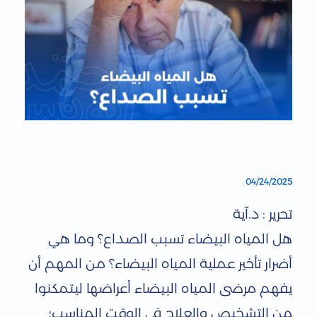
ه
04/24/2025
ل
تحرير : د.آية
ا
هل المياه البيضاء تسبب الصداع؟ وما هي
ل
أضرار تأخير عملية المياه البيضاء؟ من المهم أن
م
يفهم مرضى المياه البيضاء أعراضها ليتمكنوا
ي
من التشخيص والعلاج في الوقت المناسب؛