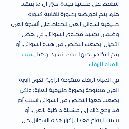
و
لتحافظ على صحتها جيدة، حتى أن ما يُفقَد
ح
منها يتم تعويضه بصورة تلقائية كدورة
طبيعية لسوائل العين للحفاظ على أنسجة العين
ة
وضمان تجديد محتوى السوائل. في بعض
ا
الأحيان، يصعب التخلص من هذه السوائل، أو
ل
يتم التخلص منها ببطء شديد، وهنا
يسبب
ز
المياه الزرقاء
.
ا
في المياه الزرقاء مفتوحة الزاوية، تكون زاوية
و
العين مفتوحة بصورة طبيعية للغاية؛ ولكن
ي
يصعب معها التخلص من السوائل لسبب آخر.
ة
قد يرجع ذلك إلى مشكلة داخلية بالعين، أو
إ
بسبب ارتفاع معدل إفراز هذه السوائل من
ل