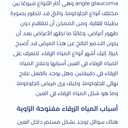
angle glaucoma وهي أكثر الأنواع شيوعًا بين
ه
مختلف أنواع الجلوكوما، والتي قد تتطور بصورة
ا
بطيئة للغاية، ومن الممكن أن تتفاقم دون
ل
ظهور أعراض، وغالبًا ما تظهر الأعراض بعد أن
ز
يكون التدمير الناتج عن هذا المرض قد أصبح
ر
كبيرًا، إليك أشهر أنواع المياه الزرقاء. لنتعرف على
ق
المياه الزرقاء في العين أسبابها وعلاج المياه
الزرقاء في دقيقتين، وهل يوجد بالفعل علاج
ا
نهائي للجلوكوما، وكيف يرى مريض الجلوكوما،
ء
وما هو شكل المياه الزرقاء في العين.
م
ف
أسباب المياه الزرقاء مفتوحة الزاوية
ت
هناك سوائل توجد بشكل مستمر داخل العين