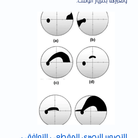
وتَغيُّرها بمرور الوقت.
التصوير البصري المقطعي التوافقي